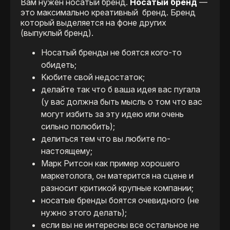
Вам нужен носатый бренд.
Носатый бренд
—
это максимально креативный бренд. Бренд
который выделяется на фоне других
(выпуклый бренд).
Носатый бренды не боятся кого-то
обидеть;
Kюбите свой недостаток;
делайте так что б ваша идея вас пугала
(у вас должна быть мысль о том что вас
могут избить за эту идею или очень
сильно полюбить);
делиться тем что вы любите по-
настоящему;
Марк Ритсон как пример хорошего
маркетолога, он матерится на сцене и
разносит критикой крупные компании;
носатые бренды боятся очевидного (не
нужно этого делать);
если вы не интересны все остальное не