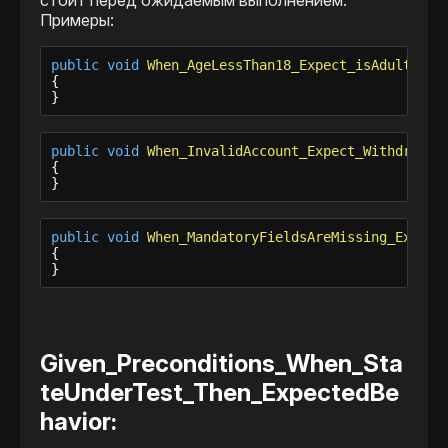
Примеры:
public
void
When_AgeLessThan18_Expect_isAdultAsFa
{

}
public
void
When_InvalidAccount_Expect_WithdrawMo
{

}
public
void
When_MandatoryFieldsAreMissing_Expect
{

}
Given_Preconditions_When_Sta
teUnderTest_Then_ExpectedBe
havior
: