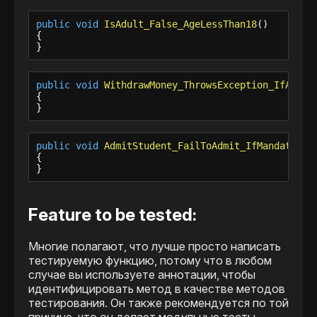
public
void
IsAdult_False_AgeLessThan18
()

{

}
public
void
WithdrawMoney_ThrowsException_IfAccou
{

}
public
void
AdmitStudent_FailToAdmit_IfMandatoryF
{

}
Feature to be tested:
Многие полагают, что лучше просто написать
тестируемую функцию, потому что в любом
случае вы используете аннотации, чтобы
идентифицировать метод в качестве методов
тестирования. Он также рекомендуется по той