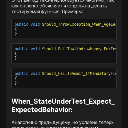
Этот метод также используется многими, так
как он легко объясняет что должна делать
тестируемая функция. Примеры:
public
void
Should_ThrowException_When_AgeLessTha
{

}
public
void
Should_FailToWithdrawMoney_ForInvalid
{

}
public
void
Should_FailToAdmit_IfMandatoryFieldsA
{

}
When_StateUnderTest_Expect_
ExpectedBehavior:
Аналогично предыдущему, но условие теперь
стоит перед ожидаемым выполнением.