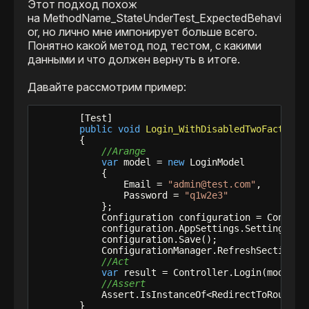
Этот подход похож
на MethodName_StateUnderTest_ExpectedBehavi
or, но лично мне импонирует больше всего.
Понятно какой метод под тестом, с какими
данными и что должен вернуть в итоге.
Давайте рассмотрим пример:
        [Test]

public
void
Login_WithDisabledTwoFactorSm
        {

//Arange
var
 model = 
new
 LoginModel

            {

                Email = 
"admin@test.com"
,

                Password = 
"q1w2e3"
            };

            Configuration configuration = Configur
            configuration.AppSettings.Settings[ke
            configuration.Save();

            ConfigurationManager.RefreshSection(
"
//Act            
var
 result = Controller.Login(model, 
//Assert
            Assert.IsInstanceOf<RedirectToRouteRes