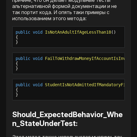
причине, что он делает модульные тесты
альтернативной формой документации и не
так портит кода. И опять таки примеры с
использованием этого метода:
public
void
IsNotAnAdultIfAgeLessThan18
()

{

}
public
void
FailToWithdrawMoneyIfAccountIsInvalid
{

}
public
void
StudentIsNotAdmittedIfMandatoryFields
{

}
Should_ExpectedBehavior_Whe
n_StateUnderTest: