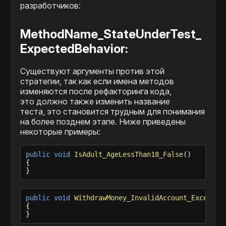
разработчиков:
MethodName_StateUnderTest_
ExpectedBehavior: ​
Существуют аргументы против этой
стратегии, так как если имена методов
изменяются после рефакторинга кода,
это должно также изменить название
теста, это становится трудным для понимания
на более позднем этапе. Ниже приведены
некоторые примеры:​​​​​
public
void
IsAdult_AgeLessThan18_False
()

{

}
public
void
WithdrawMoney_InvalidAccount_Exceptio
{

}