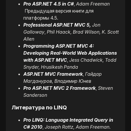
Pro ASP.NET 4.5 in C#
,
Adam Freeman
Предыдущая версия книги для
платформы 4.5.
Professional ASP.NET MVC 5,
Jon
Galloway
,
Phil Haack, Brad Wilson, K. Scott
Allen
Programming ASP.NET MVC 4:
Developing Real-World Web Applications
with ASP.NET MVC
,
Jess Chadwick, Todd
Snyder, Hrusikesh Panda
ASP.NET MVC Framework
,
Гайдар
Магдануров, Владимир Юнев
Pro ASP.NET MVC 2 Framework
,
Steven
Sanderson
Литература по LINQ
Pro LINQ: Language Integrated Query in
C# 2010
,
Joseph Rattz, Adam Freeman
.