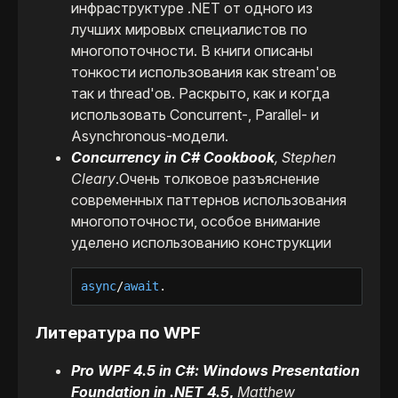
инфраструктуре .NET от одного из
лучших мировых специалистов по
многопоточности. В книги описаны
тонкости использования как stream'oв
так и thread'ов. Раскрыто, как и когда
использовать Concurrent-, Parallel- и
Asynchronous-модели.
Concurrency in C# Cookbook
,
Stephen
Cleary
.Очень толковое разъяснение
современных паттернов использования
многопоточности, особое внимание
уделено использованию конструкции
async
/
await
.
Литература по WPF
Pro WPF 4.5 in C#: Windows Presentation
Foundation in .NET 4.5
,
Matthew