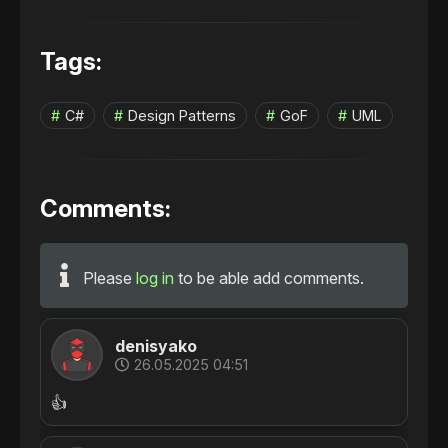
Tags:
C#
Design Patterns
GoF
UML
Comments:
Please
log in
to be able add comments.
denisyako
26.05.2025 04:51
👍