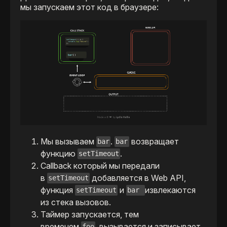
мы запускаем этот код в браузере:
Мы вызываем
.
возвращает
bar
bar
функцию
.
setTimeout
Callback который мы передали
в
добавляется в Web API,
setTimeout
функция
и
извлекаются
setTimeout
bar
из стека вызовов.
Таймер запускается, тем
временем
вызывается и записывает
foo