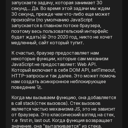
запускаете задачу, которая занимает 30
секунд... Да. Во время этой задачи мы ждем
30 секунд, прежде чем что-либо еще может
произойти (по умолчанию JavaScript
запускается в главном потоке браузера,
поэтому весь пользовательский интерфейс
будет ждать)😬 Это 2020 год, никто не хочет
медленный, сайт который тупит.
К счастью, браузер предоставляет нам
некоторые функции, которые сам механизм
JavaScript не предоставляет: Web API.
Который включает в себя DOM API, setTimeout,
HTTP-запросы и так далее. Это может помочь
нам создать асинхронное неблокирующее
поведение 🚀.
Когда мы вызываем функцию, она добавляется
в call stack(стек вызовов). Стек вызовов
является частью механизма JS, это не зависит
от браузера. Это классический взгляд на стек,
т.е first in, last out. Когда функция возвращает
значение, она "выталкивается" из стека.