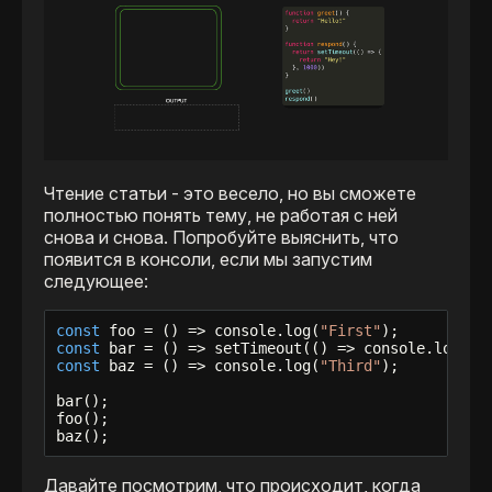
Чтение статьи - это весело, но вы сможете
полностью понять тему, не работая с ней
снова и снова. Попробуйте выяснить, что
появится в консоли, если мы запустим
следующее:
const
 foo = () => console.log(
"First"
const
 bar = () => setTimeout(() => console.log(
"S
const
 baz = () => console.log(
"Third"
);

bar();

foo();

baz();
Давайте посмотрим, что происходит, когда