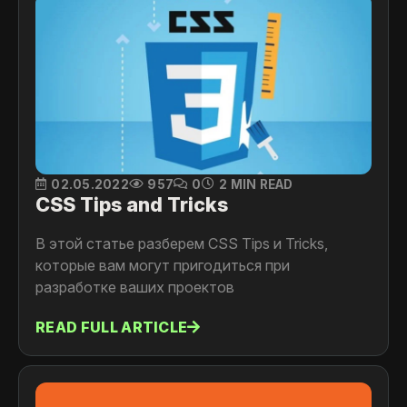
02.05.2022
957
0
2 MIN READ
CSS Tips and Tricks
В этой статье разберем CSS Tips и Tricks,
которые вам могут пригодиться при
разработке ваших проектов
READ FULL ARTICLE