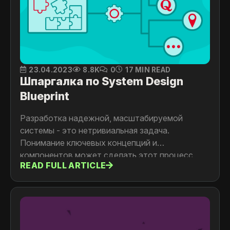
23.04.2023
8.8K
0
17 MIN READ
Шпаргалка по System Design
Blueprint
Разработка надежной, масштабируемой
системы - это нетривиальная задача.
Понимание ключевых концепций и
компонентов может сделать этот процесс
READ FULL ARTICLE
плавнее. В этой статье мы рассмотрим
основные компоненты дизайна системы в виде
шпаргалки, которая поможет разработчикам
проектировать системы различной сложности.