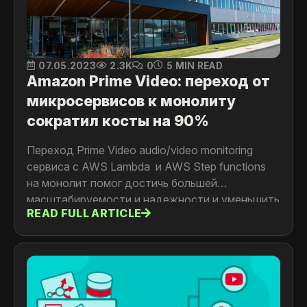
07.05.2023
2.3K
0
5 MIN READ
Amazon Prime Video: переход от
микросервисов к монолиту
сократил косты на 90%
Переход Prime Video audio/video monitoring
сервиса с AWS Lambda и AWS Step functions
на монолит помог достичь большей
масштабируемости и надежности и уменьшить
READ FULL ARTICLE
стоимость поддержки инфраструктуры для
команды Amazon на 90%. Детальнее читайте в
статье