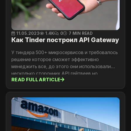
11.05.2023
1.4K
0
7 MIN READ
Как Tinder построил API Gateway
У тиндера 500+ микросервисов и требовалось
решение которое сможет эффективно
менеджить все, до этого они использовали
несколько сторонних API гейтвеев но
READ FULL ARTICLE
столкнулись с проблемой поддержки и
обратной совместимости этих решений.
Детали читайте в статье