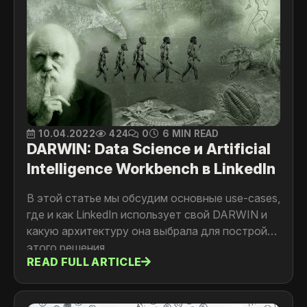
10.04.2022
424
0
6 MIN READ
DARWIN: Data Science и Artificial
Intelligence Workbench в LinkedIn
В этой статье мы обсудим основные use-cases,
где и как LinkedIn использует свой DARWIN и
какую архитектуру она выбрала для постройки
этого решения
READ FULL ARTICLE