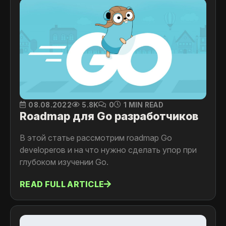
08.08.2022
5.8K
0
1 MIN READ
Roadmap для Go разработчиков
В этой статье рассмотрим roadmap Go
developerов и на что нужно сделать упор при
глубоком изучении Go.
READ FULL ARTICLE