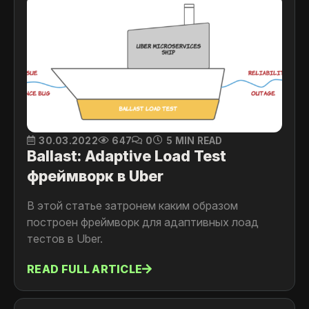
30.03.2022
647
0
5 MIN READ
Ballast: Adaptive Load Test
фреймворк в Uber
В этой статье затронем каким образом
построен фреймворк для адаптивных лоад
тестов в Uber.
READ FULL ARTICLE