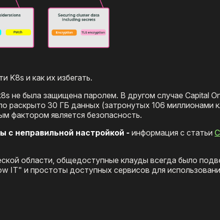
и K8s и как их избегать.
k8s не была защищена паролем. В другом случае Capital O
ыло раскрыто 30 ГБ данных (затронутых 106 миллионами к
ым фактором является безопасность.
ы с неправильной настройкой -
информация с статьи
С
ческой области, общедоступные клауды всегда было под
ow IT" и простоты доступных сервисов для использован