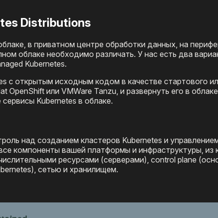
tes Distributions
блаке, в приватном центре обработки данных, на перифер
ном облаке необходимо различать. У нас есть два вариа
anaged Kubernetes.
tes с открытым исходным кодом в качестве стартового ил
at OpenShift или VMWare Tanzu, и развернуть его в облаке
сервисы Kubernetes в облаке.
троль над созданием кластеров Kubernetes и управлением
все компоненты вашей платформы и инфраструктуры, из
числительными ресурсами (серверами), control plane (ос
ernetes), сетью и хранилищем.