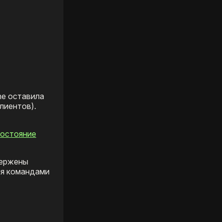
ne оставила
лиентов).
остояние
вержены
ия командами