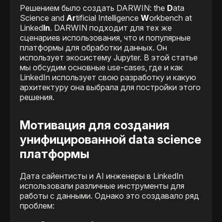
Решением было создать DARWIN: the
D
ata
Science and
Ar
tificial Intelligence
W
orkbench at
Linked
In
. DARWIN подходит для тех же
сценариев использования, что и популярные
платформы для обработки данных. Он
использует экосистему Jupyter. В этой статье
мы обсудим основные use-cases, где и как
LinkedIn использует свою разработку и какую
архитектуру она выбрала для постройки этого
решения.
Мотивация для создания
унифицированной data science
платформы
Дата сайентисты и AI инженеры в LinkedIn
использовали различные инструменты для
работы с данными. Однако это создавало ряд
проблем: