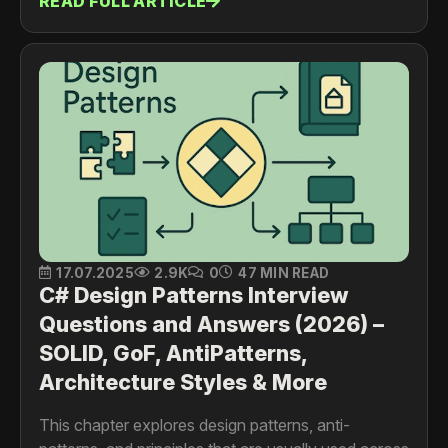
READ FULL ARTICLE
events, service discovery, and communication
patterns.
17.07.2025
2.9K
0
47 MIN READ
C# Design Patterns Interview
Questions and Answers (2026) –
SOLID, GoF, AntiPatterns,
Architecture Styles & More
This chapter explores design patterns, anti-