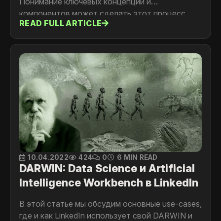
Понимание ключевых концепций и
компонентов может сделать этот процесс
READ FULL ARTICLE
плавнее. В этой статье мы рассмотрим
основные компоненты дизайна системы в виде
шпаргалки, которая поможет разработчикам
проектировать системы различной сложности.
10.04.2022
424
0
6 MIN READ
DARWIN: Data Science и Artificial
Intelligence Workbench в LinkedIn
В этой статье мы обсудим основные use-cases,
где и как LinkedIn использует свой DARWIN и