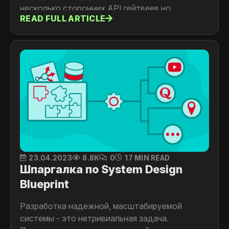
несколько сторонних API гейтвеев но
READ FULL ARTICLE
столкнулись с проблемой поддержки и
обратной совместимости этих решений.
Детали читайте в статье
23.04.2023
8.8K
0
17 MIN READ
Шпаргалка по System Design
Blueprint
Разработка надежной, масштабируемой
системы - это нетривиальная задача.