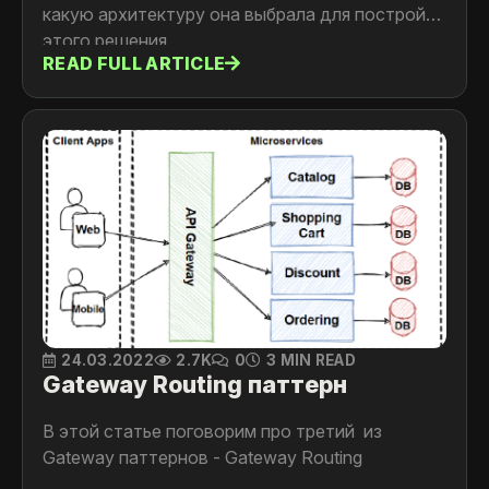
какую архитектуру она выбрала для постройки
этого решения
READ FULL ARTICLE
24.03.2022
2.7K
0
3 MIN READ
Gateway Routing паттерн
В этой статье поговорим про третий из
Gateway паттернов - Gateway Routing