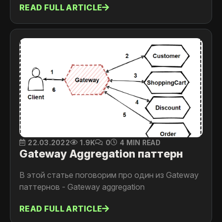
READ FULL ARTICLE
22.03.2022
1.9K
0
4 MIN READ
Gateway Aggregation паттерн
В этой статье поговорим про один из Gateway
паттернов - Gateway aggregation
READ FULL ARTICLE