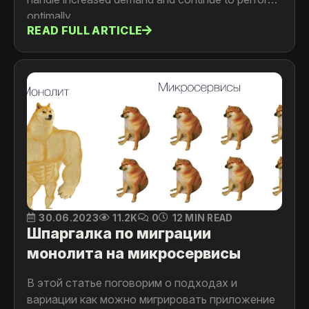
optimally.
READ FULL ARTICLE
30.06.2023
11.2K
0
12 MIN READ
Шпаргалка по миграции
монолита на микросервисы
В этой статье поговорим о подходах и
вариации как можно мигрировать приложение