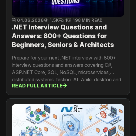
04.06.2026
1.5K
1
198 MIN READ
.NET Interview Questions and
Answers: 800+ Questions for
Beginners, Seniors & Architects
Prepare for your next .NET interview with 800+
interview questions and answers covering C#,
ASP.NET Core, SQL, NoSQL, microservices,
distributed systems, testing, AI, Agile, desktop and
READ FULL ARTICLE
mobile development. For developers, senior
engineers, architects and tech leads.