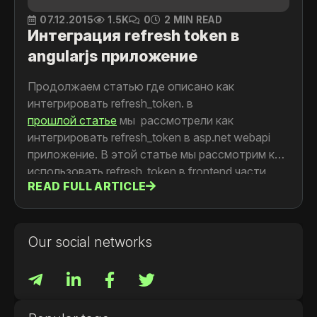
07.12.2015
1.5K
0
2 MIN READ
Интеграция refresh token в
angularjs приложение
Продолжаем статью где описано как
интегрировать refresh_token. в
прошлой статье
мы рассмотрели как
интегрировать refresh_token в asp.net webapi
приложение. В этой статье мы рассмотрим как
использовать refresh_token в frontend части
READ FULL ARTICLE
написанной на
angular.js
Our social networks