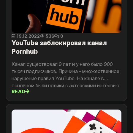
19.12.2022
536
0
YouTube заблокировал канал
Pornhub
Канал существовал 9 лет и у него было 900
тысяч подписчиков. Причина - множественное
нарушение правил YouTube. На канале в
основном были ролики с актерскими интервью
READ
и советы для самостоятельных и начинающих
моделей,