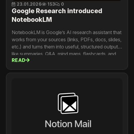
23.01.2026
153
0
Google Research introduced
NotebookLM
NotebookLM is Google’s AI research assistant that
works from your sources (links, PDFs, docs, slides,
etc.) and turns them into useful, structured outputs
like summaries, Q&A, mind maps, flashcards, and
READ
audio-style overviews. It feels different from a
normal chatbot because it stays grounded in the
materials you provide and helps you convert long
content into ready-to-use formats.