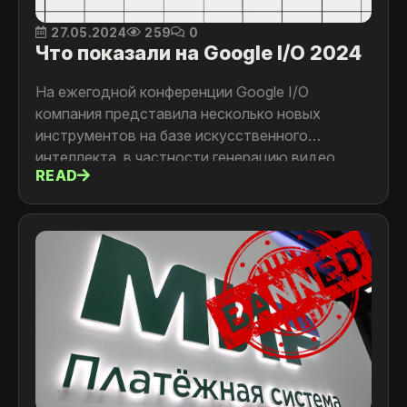
27.05.2024
259
0
Что показали на Google I/O 2024
На ежегодной конференции Google I/O
компания представила несколько новых
инструментов на базе искусственного
интеллекта, в частности генерацию видео,
READ
личного помощника, платформу для синтеза
музыки и продвинутый поиск в сети.