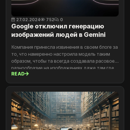
27.02.2024
752
0
Google отключил генерацию
изображений людей в Gemini
Компания принесла извинения в своем блоге за
то, что намеренно настроила модель таким
образом, чтобы та всегда создавала расовое
разнообразие на изображениях даже там где
READ
это не уместно, к примеру: чернокожие
нацисты или викинги.