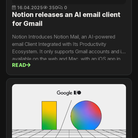
16.04.2025
350
0
Notion releases an AI email client
for Gmail
Notion Introduces Notion Mail, an AI-powered
email Client Integrated with Its Productivity
Ecosystem. It only supports Gmail accounts and is
available on the web and Mac, with an iOS app in
READ
testing. Android and Windows versions are
expected to launch in 2025.