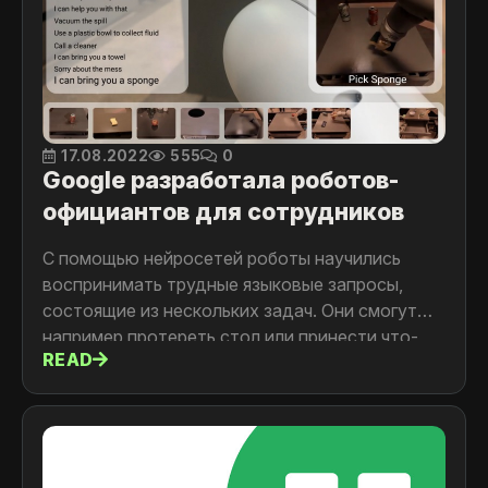
17.08.2022
555
0
Google разработала роботов-
официантов для сотрудников
С помощью нейросетей роботы научились
воспринимать трудные языковые запросы,
состоящие из нескольких задач. Они смогут
например протереть стол или принести что-
READ
нибудь вкусненькое