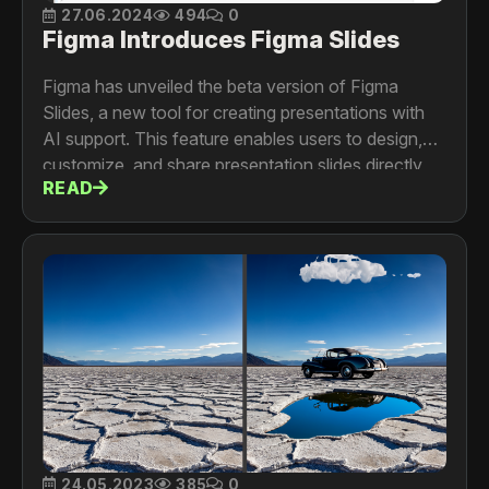
27.06.2024
494
0
Figma Introduces Figma Slides
Figma has unveiled the beta version of Figma
Slides, a new tool for creating presentations with
AI support. This feature enables users to design,
customize, and share presentation slides directly
READ
within Figma, enhancing team collaboration and
presentation workflows with the added power of
artificial intelligence.
24.05.2023
385
0