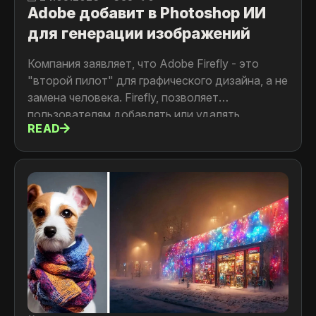
Adobe добавит в Photoshop ИИ
для генерации изображений
Компания заявляет, что Adobe Firefly - это
"второй пилот" для графического дизайна, а не
замена человека. Firefly, позволяет
пользователям добавлять или удалять
READ
элементы из изображений с помощью text
prompt'a. Он также может автоматически
подбирать освещение и стиль существующих
изображений.