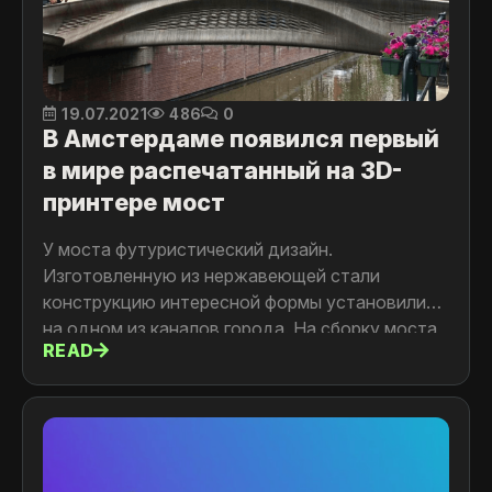
19.07.2021
486
0
В Амстердаме появился первый
в мире распечатанный на 3D-
принтере мост
У моста футуристический дизайн.
Изготовленную из нержавеющей стали
конструкцию интересной формы установили
на одном из каналов города. На сборку моста
READ
длиной 12,2 метра и шириной 6,3 метра
потратили пол года.