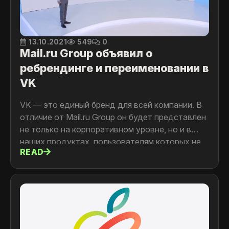
13.10.2021
549
0
Mail.ru Group объявил о
ребрендинге и переименовании в
VK
VK — это единый бренд для всей компании. В
отличие от Mail.ru Group он будет представлен
не только на корпоративном уровне, но и в
наших продуктах, пользователям которых не
READ
всегда была очевидна их связь между собой