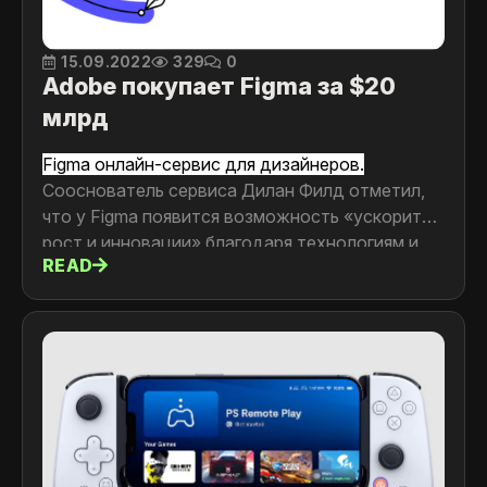
15.09.2022
329
0
Adobe покупает Figma за $20
млрд
Figma онлайн-сервис для дизайнеров.
Сооснователь сервиса Дилан Филд отметил,
что у Figma появится возможность «ускорить
рост и инновации» благодаря технологиям и
READ
экспертизе Adobe. При этом Adobe выступает
за автономную работу Figma, и Филд
останется гендиректором компании и
планирует продолжить управлять ей, как и
прежде.