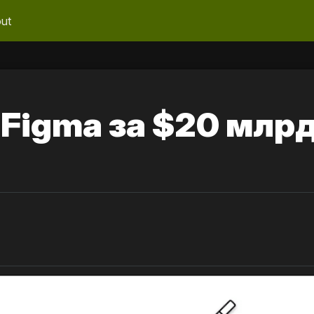
ut
 Figma за $20 млр