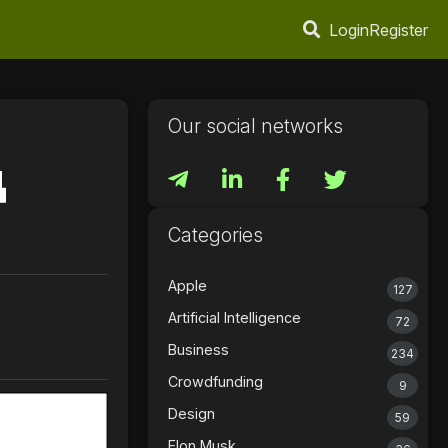
Login
Register
Our social networks
д
Categories
Apple
127
Artificial Intelligence
72
Business
234
Crowdfunding
9
Design
59
Elon Musk