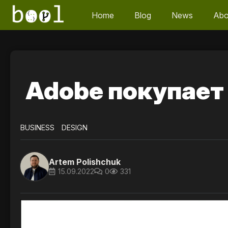
Home
Blog
News
Abo
Adobe покупает
BUSINESS
DESIGN
Artem Polishchuk
15.09.2022
0
331