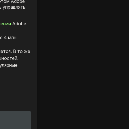
 этом Adobe
ь управлять
лении
Adobe.
е 4 млн.
ется. В то же
жностей.
пулярные