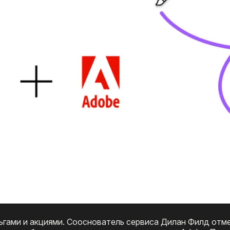
ьгами и акциями. Сооснователь сервиса Дилан Филд отме