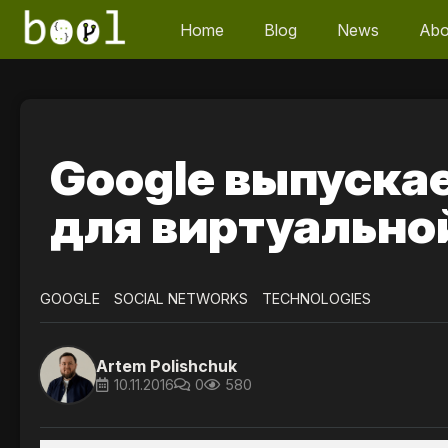
Home
Blog
News
Abo
Google выпуска
для виртуально
GOOGLE
SOCIAL NETWORKS
TECHNOLOGIES
Artem Polishchuk
10.11.2016
0
580