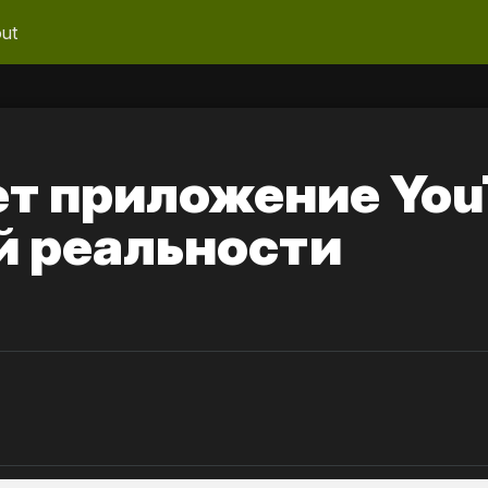
ut
ет приложение You
й реальности