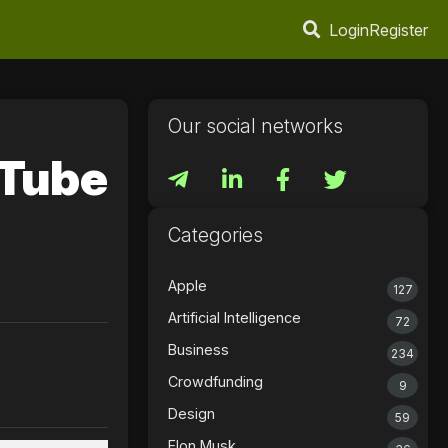
Login
Register
Our social networks
Tube
Categories
Apple
127
Artificial Intelligence
72
Business
234
Crowdfunding
9
Design
59
Elon Musk