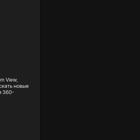
m View,
скать новые
и 360-