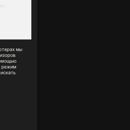
ьютерах мы
визоров
помощью
й режим
 искать