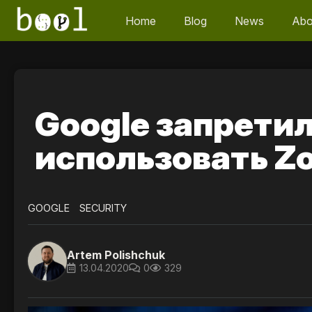
Home
Blog
News
Abo
Google запрети
использовать Z
GOOGLE
SECURITY
Artem Polishchuk
13.04.2020
0
329