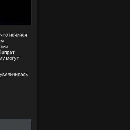
 что начиная
ем
ками
Запрет
му могут
 увеличилась