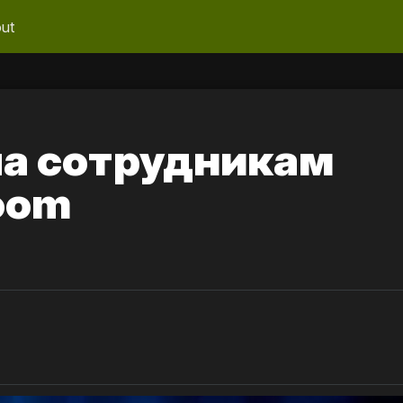
ut
ла сотрудникам
oom