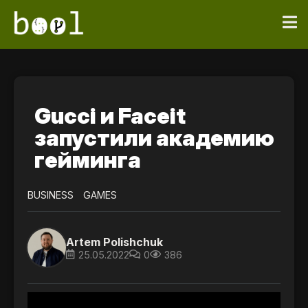
Gucci и Faceit
запустили академию
гейминга
BUSINESS
GAMES
Artem Polishchuk
25.05.2022
0
386