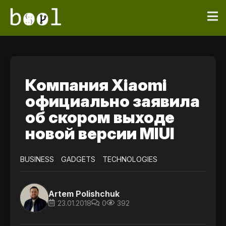
Компания Xiaomi
официально заявила
об скором выходе
новой версии MIUI
BUSINESS
GADGETS
TECHNOLOGIES
Artem Polishchuk
23.01.2018
0
392