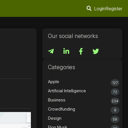
Login
Register
Our social networks
Categories
Apple
127
Artificial Intelligence
72
Business
234
Crowdfunding
9
Design
59
Elon Musk