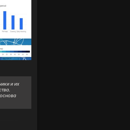
ики и их
тва.
 основа