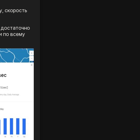
у, скорость
с достаточно
и по всему