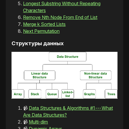
Longest Substring Without Repeating
Characters
Remove Nth Node From End of List
Merge k Sorted Lists
Next Permutation
Структуры данных
📹
Data Structures & Algorithms #1 --- What
Are Data Structures?
📹
Multi-dim
📹
Dynamic Arrays