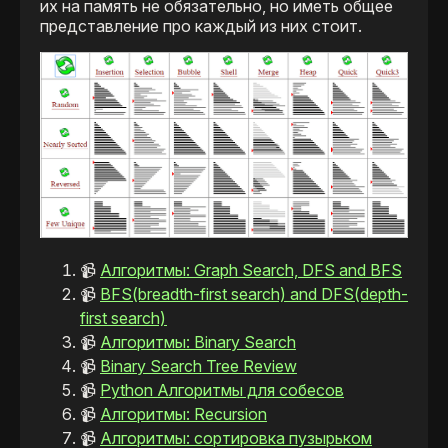
их на память не обязательно, но иметь общее
представление про каждый из них стоит.
📹
Алгоритмы: Graph Search, DFS and BFS
📹
BFS(breadth-first search) and DFS(depth-
first search)
📹
Алгоритмы: Binary Search
📹
Binary Search Tree Review
📹
Python Алгоритмы для собесов
📹
Алгоритмы: Recursion
📹
Алгоритмы: сортировка пузырьком