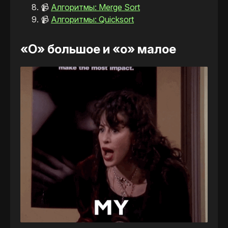
📹
Алгоритмы: Merge Sort
📹
Алгоритмы: Quicksort
«O» большое и «o» малое