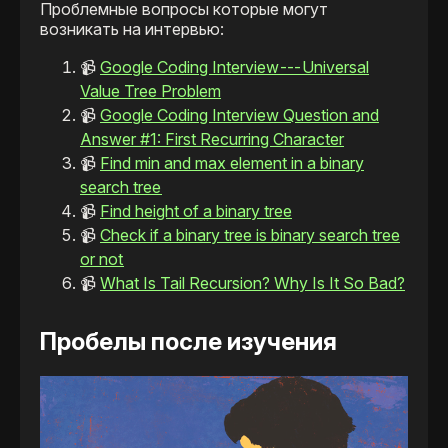
Проблемные вопросы которые могут
возникать на интервью:
📹
Google Coding Interview --- Universal
Value Tree Problem
📹
Google Coding Interview Question and
Answer #1: First Recurring Character
📹
Find min and max element in a binary
search tree
📹
Find height of a binary tree
📹
Check if a binary tree is binary search tree
or not
📹
What Is Tail Recursion? Why Is It So Bad?
Пробелы после изучения