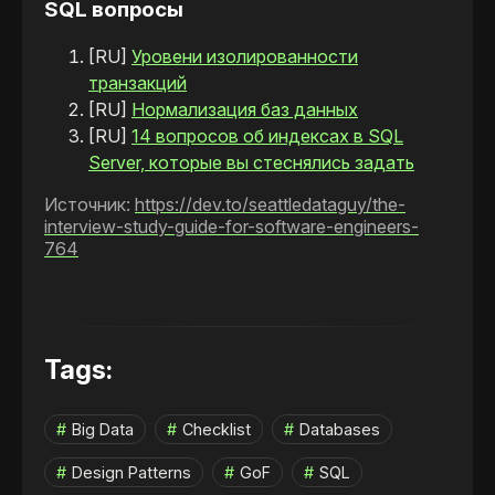
SQL вопросы
[RU]
Уровени изолированности
транзакций
[RU]
Нормализация баз данных
[RU]
14 вопросов об индексах в SQL
Server, которые вы стеснялись задать
Источник:
https://dev.to/seattledataguy/the-
interview-study-guide-for-software-engineers-
764
Tags:
Big Data
Checklist
Databases
Design Patterns
GoF
SQL