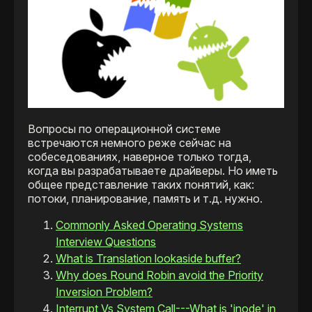
Вопросы по операционной системе
встречаются немного реже сейчас на
собеседованиях, наверное только тогда,
когда вы разрабатываете драйверы. Но иметь
общее представление таких понятий, как:
потоки, планирование, память и т.д. нужно.
Commonly Asked Operating Systems
Interview Questions
What is Translation lookaside buffer?
Why does Round Robin avoid the Priority
Inversion Problem?
Interrupt Vs System Call---What is 'inode' in