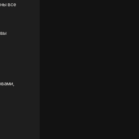
ены все
 вы
овами,