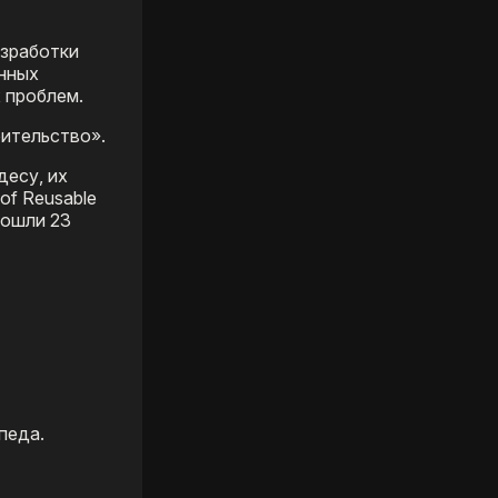
азработки
анных
 проблем.
оительство».
десу, их
of Reusable
вошли 23
педа.