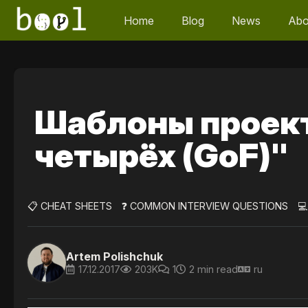
Home
Blog
News
Abo
Шаблоны проек
четырёх (GoF)"
📋 CHEAT SHEETS
❓ COMMON INTERVIEW QUESTIONS

Artem Polishchuk
17.12.2017
203K
1
2 min read
ru