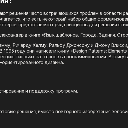
ния?
ывают решения часто встречающихся проблем в области р
олагается, что есть некоторый набор общих формализов
паттерны предоставляют ряд принципов для решения этих
ександер в книге «Язык шаблонов. Города. Здания. Стр
амму, Ричарду Хелму, Ральфу Джонсону и Джону Влисси
 1995 году они написали книгу «Design Patterns: Elements 
нцепцию типовых паттернов в программировании. В книгу 
-ориентированного дизайна.
ктирование и поддержку программ.
готовые решения, вместо повторного изобретения велоси