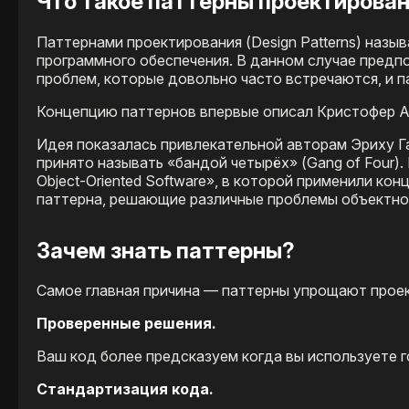
Что такое паттерны проектирова
Паттернами проектирования (Design Patterns) наз
программного обеспечения. В данном случае предп
проблем, которые довольно часто встречаются, и 
Концепцию паттернов впервые описал Кристофер Ал
Идея показалась привлекательной авторам Эриху Г
принято называть «бандой четырёх» (Gang of Four). В
Object-Oriented Software», в которой применили ко
паттерна, решающие различные проблемы объектно
Зачем знать паттерны?
Самое главная причина — паттерны упрощают прое
Проверенные решения.
Ваш код более предсказуем когда вы используете 
Стандартизация кода.