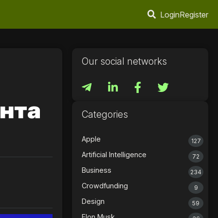
Login
Register
Our social networks
ента
Categories
Apple
127
Artificial Intelligence
72
Business
234
Crowdfunding
9
Design
59
Elon Musk