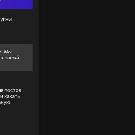
тупны
м. Мы
даленный
ия постов
и хакать
льную