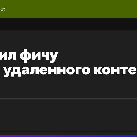
ut
вил фичу
 удаленного конт