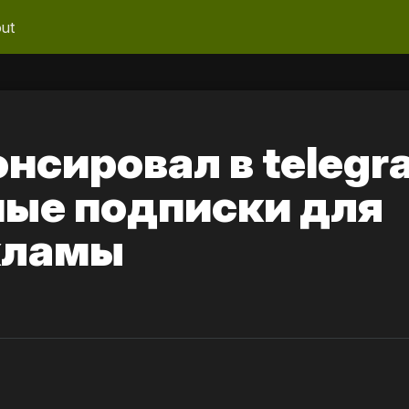
ut
нсировал в telegr
ные подписки для
кламы