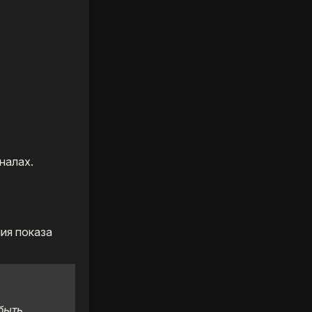
налах.
ия показа
быть