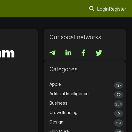
Login
Register
Our social networks
am
Categories
Apple
127
Artificial Intelligence
72
Business
234
Crowdfunding
9
Design
59
Elon Musk