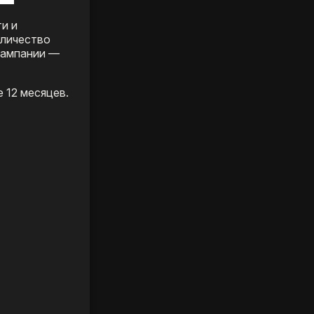
и и
оличество
кампании —
 12 месяцев.