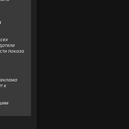
х
всех
датели
сти показа
еклама
т к
ашим