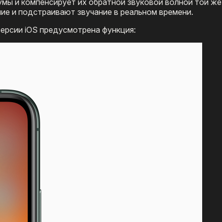
мы и компенсирует их обратной звуковой волной той же
ие и подстраивают звучание в реальном времени.
версии iOS предусмотрена функция: