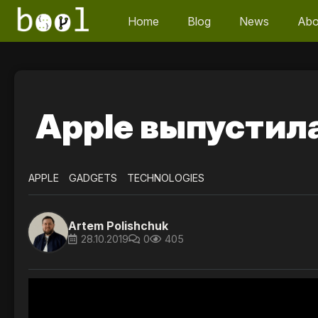
Home
Blog
News
Abo
Apple выпустила
APPLE
GADGETS
TECHNOLOGIES
Artem Polishchuk
28.10.2019
0
405