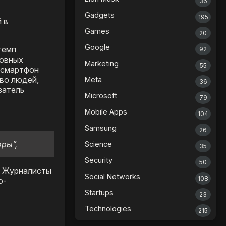
36
Gadgets
195
 в
Games
20
Google
темп
92
новных
Marketing
55
т смартфон
тво людей,
Meta
36
затель
Microsoft
79
Mobile Apps
104
Samsung
26
ры”,
Science
35
Security
50
я. Журналисты
Social Networks
108
о-
Startups
23
Technologies
215