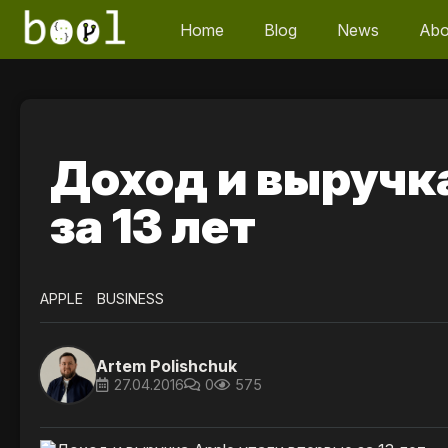
Home
Blog
News
Abo
Доход и выручк
за 13 лет
APPLE
BUSINESS
Artem Polishchuk
27.04.2016
0
575