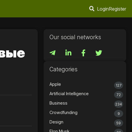
Login
Register
Our social networks
рвые
Categories
Apple
127
Artificial Intelligence
72
Business
234
Crowdfunding
9
Design
59
Elon Musk