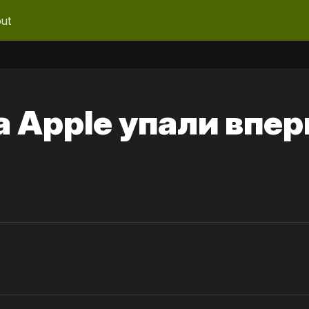
ut
а Apple упали впе