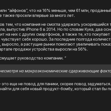
 млн “айфонов”, что на 16% меньше, чем 61 млн, проданный
 также просели впервые за много лет.
ов тем, что компания не смогла удержать ускорившийся 
а, выпустив iPhone 6 в 2014. Но по словам Кука, два ос
дит на них с других смартфонов, а также те, кто покупае
e чувствует себя хорошо. За последние полгода количес
, выросло, а растущие рынки помогают увеличивать пока
квартале продажи устройства выросли на 56%.
 смущает руководство компании. “
 несмотря на макроэкономические сдерживающие факто
– это еще не повод для паники, скорее повод задуматьс
 найти для себя новый продукт-бомбу, который стал бы п