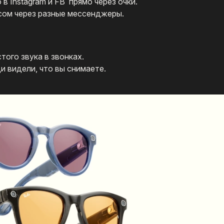
в Instagram и FB прямо через очки.
сом через разные мессенджеры.
того звука в звонках.
ди видели, что вы снимаете.