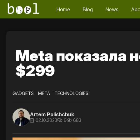
Home
Blog
News
Abo
Meta показала н
$299
GADGETS
META
TECHNOLOGIES
Artem Polishchuk
02.10.2023
0
683