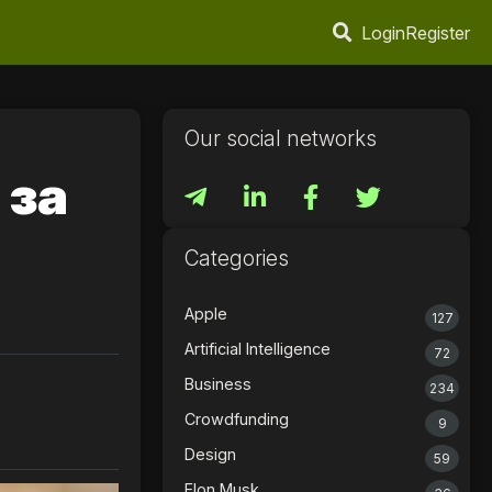
Login
Register
Our social networks
 за
Categories
Apple
127
Artificial Intelligence
72
Business
234
Crowdfunding
9
Design
59
Elon Musk