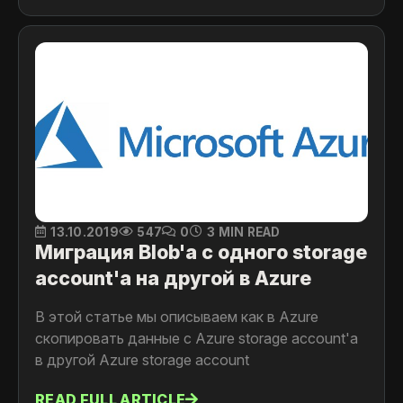
13.10.2019
547
0
3 MIN READ
Миграция Blob'a с одного storage
аccount'a на другой в Azure
В этой статье мы описываем как в Azure
скопировать данные с Azure storage account'a
в другой Azure storage account
READ FULL ARTICLE