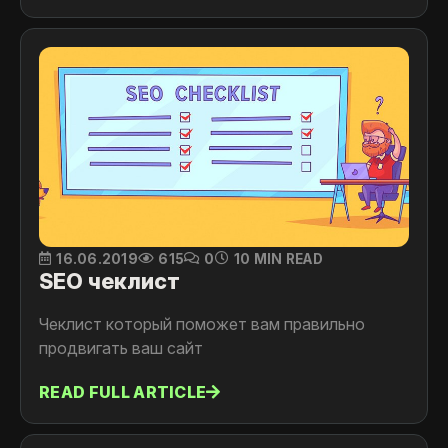
16.06.2019
615
0
10 MIN READ
SEO чеклист
Чеклист который поможет вам правильно
продвигать ваш сайт
READ FULL ARTICLE