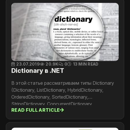
23.07.2019
20.9K
0
13 MIN READ
Dictionary в .NET
В этой статье рассматриваем типы Dictionary
(Dictionary, ListDictionary, HybridDictionary,
OrderedDictionary, SortedDictionary,
StringDictionary, ConcurrentDictionary,
READ FULL ARTICLE
ImmutableDictionary и ReadOnlyDictionary) и
заглядываем"под капот" как они работают