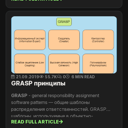
21.09.2019
55.7K
0
6 MIN READ
GRASP принципы
GRASP
- general responsibility assignment
software patterns — общие шаблоны
распределения ответственностей. GRASP
шаблоны, используемые в объектно-
READ FULL ARTICLE
ориентированном проектировании для