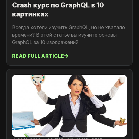
Crash курс по GraphQL в 10
картинках
Всегда хотели изучить GraphQL, но не хватало
времени? В этой статье вы изучите основы
GraphQL за 10 изображений
READ FULL ARTICLE