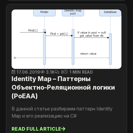
17.06.2019
3.1K
0
1 MIN READ
Identity Map – Паттерны
Объектно-Реляционной логики
(PoEAA)
В данной статье разбираем паттерн Identity
Map и его реализацию на C#
READ FULL ARTICLE