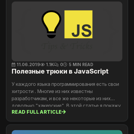
11.06.2019
1.1K
0
5 MIN READ
Полезные трюки в JavaScript
У каждого языка программирования есть свои
хитрости . Многие из них известны
разработчикам, и все же некоторые из них
довольно "хакерские". В этой статье я покажу
READ FULL ARTICLE
вам несколько хитростей, которые я считаю
полезными.